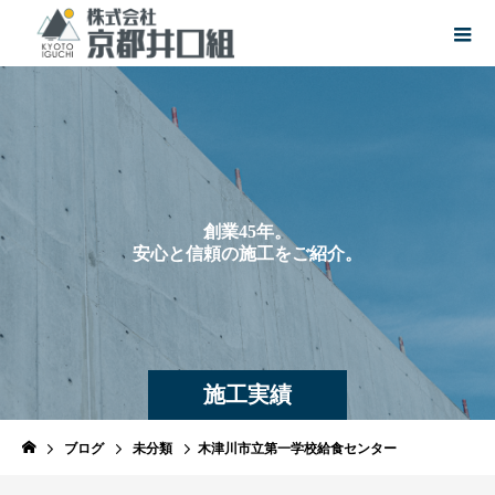
創
業
4
5
年
。
安
心
と
信
頼
の
施
工
を
ご
紹
介
。
施工実績
ブログ
未分類
木津川市立第一学校給食センター