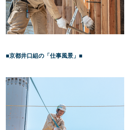
■京都井口組の「仕事風景」■
