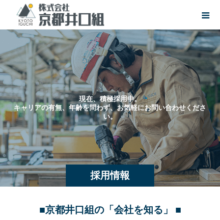
現
在
、
積
極
採
用
中
。
キ
ャ
リ
ア
の
有
無
、
年
齢
を
問
わ
ず
、
お
気
軽
に
お
問
い
合
わ
せ
く
だ
さ
い
。
採用情報
■京都井口組の「会社を知る」 ■