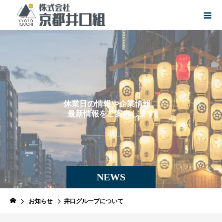
休
業
日
の
情
報
や
企
業
情
報
。
最
新
情
報
を
ご
案
内
し
ま
す
。
NEWS
お知らせ
井口グループについて