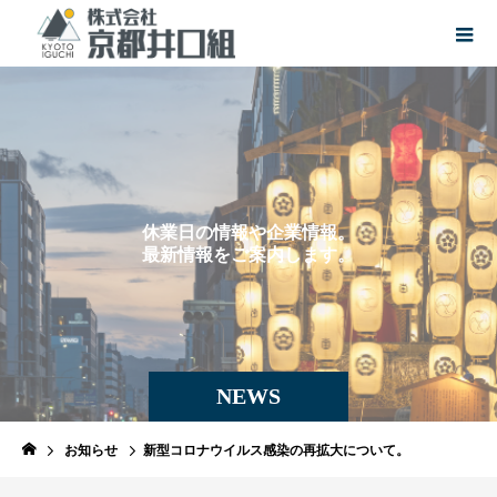
休
業
日
の
情
報
や
企
業
情
報
。
最
新
情
報
を
ご
案
内
し
ま
す
。
NEWS
お知らせ
新型コロナウイルス感染の再拡大について。